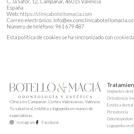
C. la Safor, 12, Campanar, 46015 Valencia
España
Web:
https://clinicabotellomacia.com
Correo electrónico:
info@
ex.com
clinicabotellomacia.c
Número de teléfono: 961 679 487
Esta política de cookies se ha sincronizado con
cookied
Tratamien
Implantes dent
Ortodoncia Inv
Clínica en Campanar, Cortes Valencianas, València.
Estética dental 
Tu salud oral, estética y logopedia en manos de
Periodoncia
especialistas.
Odontopediatr
Instagram
Facebook
Logopedia orofa