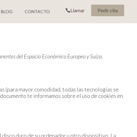
Llamar
Pedir cita
BLOG
CONTACTO
ermanentes del Espacio Económico Europeo y Suiza.
das (para mayor comodidad, todas las tecnologías se
e documento te informamos sobre el uso de cookies en
 disco duro de su ordenador u otro dispositivo. La