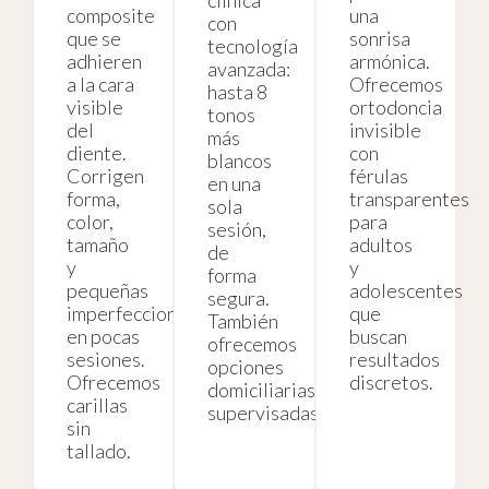
clínica
composite
una
con
que se
sonrisa
tecnología
adhieren
armónica.
avanzada:
a la cara
Ofrecemos
hasta 8
visible
ortodoncia
tonos
del
invisible
más
diente.
con
blancos
Corrigen
férulas
en una
forma,
transparentes
sola
color,
para
sesión,
tamaño
adultos
de
y
y
forma
pequeñas
adolescentes
segura.
imperfecciones
que
También
en pocas
buscan
ofrecemos
sesiones.
resultados
opciones
Ofrecemos
discretos.
domiciliarias
carillas
supervisadas.
sin
tallado.