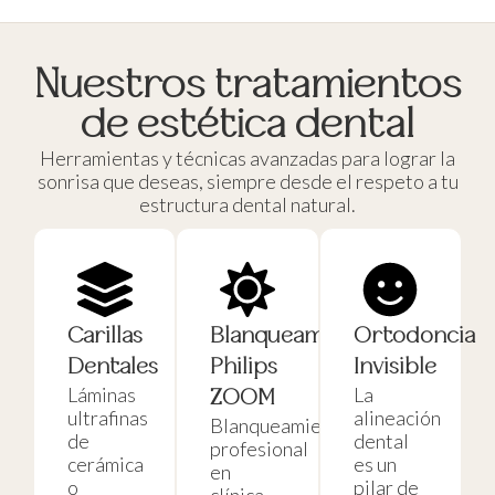
Nuestros tratamientos
de estética dental
Herramientas y técnicas avanzadas para lograr la
sonrisa que deseas, siempre desde el respeto a tu
estructura dental natural.
Carillas
Blanqueamiento
Ortodoncia
Dentales
Philips
Invisible
Láminas
La
ZOOM
ultrafinas
alineación
Blanqueamiento
de
dental
profesional
cerámica
es un
en
o
pilar de