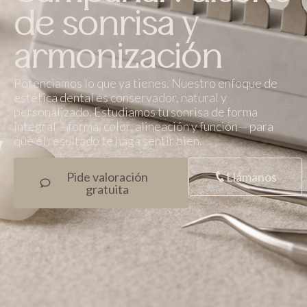
de sonrisa y
armonización
Potenciamos lo que ya tienes. Nuestro enfoque de
estética dental es conservador, natural y
personalizado. Estudiamos tu sonrisa de forma
integral —forma, color, alineación y función— para
que el resultado te haga sentir bien.
Pide valoración
Llámanos
gratuita