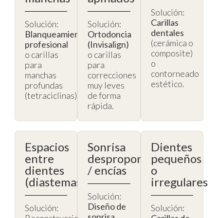
Solución:
Carillas
Solución:
Solución:
dentales
Blanqueamiento
Ortodoncia
(cerámica o
profesional
(Invisalign)
composite)
o carillas
o carillas
o
para
para
contorneado
manchas
correcciones
estético.
profundas
muy leves
(tetraciclinas).
de forma
rápida.
Espacios
Sonrisa
Dientes
entre
desproporcionada
pequeños
dientes
/ encías
o
(diastemas)
irregulares
Solución:
Diseño de
Solución:
Solución:
sonrisa