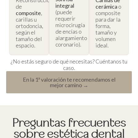
Reconstrucciones
Carillas de
integral
de
cerámica
o
(puede
composite
,
composite
requerir
carillas u
para dar la
microcirugía
ortodoncia,
forma,
de encías o
según el
tamaño y
alargamiento
tamaño del
volumen
coronario).
espacio.
ideal.
¿No estás seguro de qué necesitas? Cuéntanos tu
caso.
En la 1ª valoración te recomendamos el
mejor camino →
Preguntas frecuentes
sobre estética dental