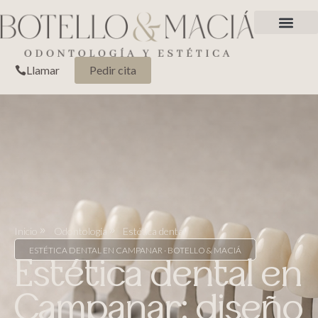
Llamar
Pedir cita
Inicio
Odontología
Estética dental
ESTÉTICA DENTAL EN CAMPANAR · BOTELLO & MACIÁ
Estética dental en
Campanar: diseño