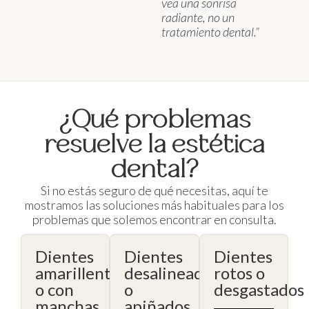
vea una sonrisa
radiante, no un
tratamiento dental.”
¿Qué problemas
resuelve la estética
dental?
Si no estás seguro de qué necesitas, aquí te
mostramos las soluciones más habituales para los
problemas que solemos encontrar en consulta.
Dientes
Dientes
Dientes
amarillentos
desalineados
rotos o
o con
o
desgastados
manchas
apiñados