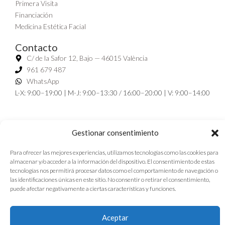
Primera Visita
Financiación
Medicina Estética Facial
Contacto
C/ de la Safor 12, Bajo — 46015 València
961 679 487
WhatsApp
L-X: 9:00–19:00 | M-J: 9:00–13:30 / 16:00–20:00 | V: 9:00–14:00
Gestionar consentimiento
Para ofrecer las mejores experiencias, utilizamos tecnologías como las cookies para
almacenar y/o acceder a la información del dispositivo. El consentimiento de estas
Clínica dental Cortes Valencianas
|
Dentista cerca de Benicalap
|
tecnologías nos permitirá procesar datos como el comportamiento de navegación o
las identificaciones únicas en este sitio. No consentir o retirar el consentimiento,
Dentista Beniferri
|
Dentista en Campanar Valencia
puede afectar negativamente a ciertas características y funciones.
Aviso legal
Política de cookies
Política de privacidad
Aceptar