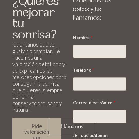
¿Quieres
O déjanos tus
datos y te
mejorar
llamamos:
tu
sonrisa?
Nombre
*
Cuéntanos qué te
gustaría cambiar. Te
hacemos una
valoración detallada y
N
te explicamos las
Teléfono
*
o
m
mejores opciones para
b
conseguir la sonrisa
r
que quieres, siempre
e
de forma
q
conservadora, sana y
u
Correo electrónico
*
é
natural.
q
u
é
Pide
Llámanos
valoración
¿En qué podemos
por